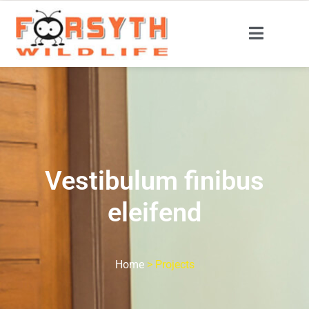
Vestibulum finibus
eleifend
Home
>
Projects